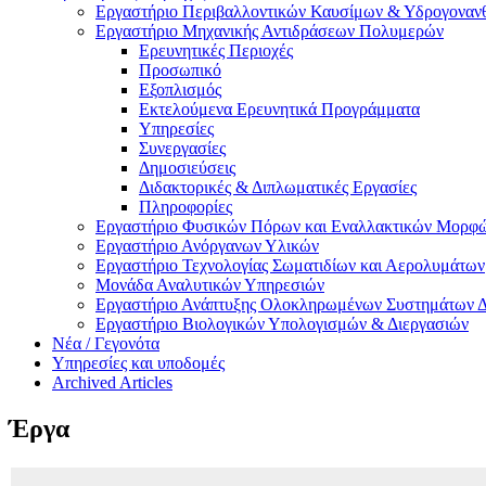
Εργαστήριο Περιβαλλοντικών Καυσίμων & Υδρογονα
Εργαστήριο Μηχανικής Αντιδράσεων Πολυμερών
Ερευνητικές Περιοχές
Προσωπικό
Εξοπλισμός
Εκτελούμενα Ερευνητικά Προγράμματα
Υπηρεσίες
Συνεργασίες
Δημοσιεύσεις
Διδακτορικές & Διπλωματικές Εργασίες
Πληροφορίες
Εργαστήριο Φυσικών Πόρων και Εναλλακτικών Μορφώ
Εργαστήριο Ανόργανων Υλικών
Εργαστήριο Τεχνολογίας Σωματιδίων και Αερολυμάτων
Μονάδα Αναλυτικών Υπηρεσιών
Εργαστήριο Ανάπτυξης Ολοκληρωμένων Συστημάτων Δ
Εργαστήριο Βιολογικών Υπολογισμών & Διεργασιών
Νέα / Γεγονότα
Υπηρεσίες και υποδομές
Archived Articles
Έργα