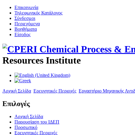
Επικοινωνία
Τηλεφωνικός Κατάλογος
Σύνδεσμοι
Περιεχόμενα
Βοηθήματα
Είσοδος
Resources Institute
Αρχική Σελίδα
Ερευνητικές Περιοχές
Εργαστήριο Μηχανικής Αντ
Επιλογές
Αρχική Σελίδα
Παρουσίαση του ΙΔΕΠ
Προσωπικό
Ερευνητικές Περιοχές