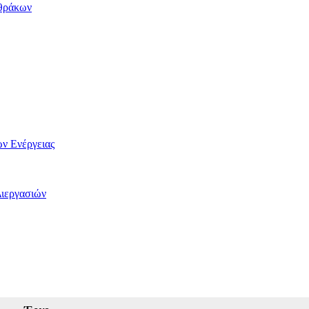
νθράκων
ν Ενέργειας
ιεργασιών