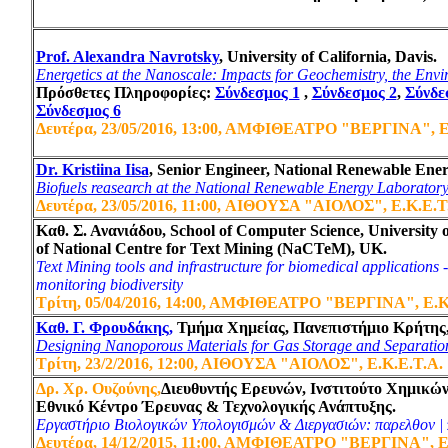
Prof. Alexandra Navrotsky
, University of California, Davis
.
Energetics at the Nanoscale: Impacts for Geochemistry, the Envi
Πρόσθετες Πληροφορίες:
Σύνδεσμος 1
,
Σύνδεσμος 2
,
Σύνδε
Σύνδεσμος 6
Δευτέρα, 23/05/2016, 13:00, ΑΜΦΙΘΕΑΤΡΟ "ΒΕΡΓΙΝΑ", Ε
Dr. Kristiina Iisa
, Senior Engineer, National Renewable En
Biofuels reasearch at the National Renewable Energy Laborator
Δευτέρα, 23/05/2016, 11:00,
ΑΙΘΟΥΣΑ
"ΑΙΟΛΟΣ", Ε.Κ.Ε.Τ
Καθ. Σ. Ανανιάδου, School of Computer Science, University
of National Centre for Text Mining (NaCTeM), UK
.
Text Mining tools and infrastructure for biomedical applications -
monitoring biodiversity
Τρίτη, 05/04/2016, 14:00, ΑΜΦΙΘΕΑΤΡΟ "ΒΕΡΓΙΝΑ", Ε.Κ
Καθ. Γ. Φρουδάκης,
Τμήμα Χημείας, Πανεπιστήμιο Κρήτης
Designing Nanoporous Materials for Gas Storage and Separation 
Τρίτη, 23/2/2016, 12:00, ΑΙΘΟΥΣΑ
"ΑΙΟΛΟΣ", Ε.Κ.Ε.Τ.Α.
Δ
ρ. Χρ. Ουζούνης,
Διευθυντής Ερευνών, Ινστιτούτο Χημικώ
Εθνικό Κέντρο Έρευνας & Τεχνολογικής Ανάπτυξης
.
Ε
ργαστήριο Βιολογικών Υπολογισμών & Διεργασιών: παρελθον | 
Δευτέρα, 14/12/2015, 11:00, ΑΜΦΙΘΕΑΤΡΟ
"ΒΕΡΓΙΝΑ", Ε.